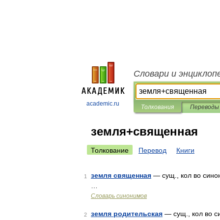
Словари и энциклоп
academic.ru
Толкования
Переводы
земля+священная
Толкование
Перевод
Книги
земля священная
— сущ., кол во синон
1
…
Словарь синонимов
земля родительская
— сущ., кол во си
2