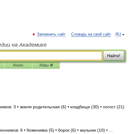
Запомнить сайт
Словарь на свой сайт
RU
едии на Академике
Найти!
Книги
Игры ⚽
имов: 3 • земля родительская (6) • кладбище (30) • погост (21)
нонимов: 6 • боженивка (5) • борок (6) • жальник (10) • …