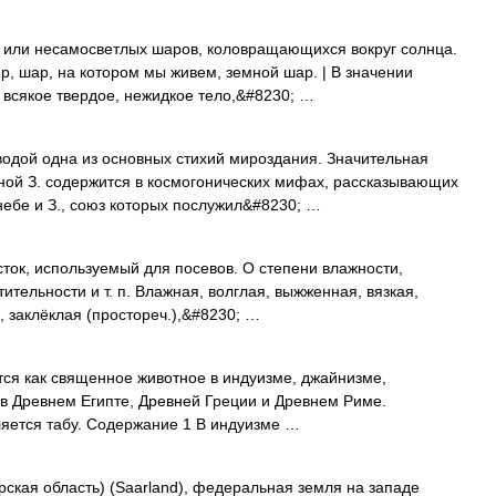
в или несамосветлых шаров, коловращающихся вокруг солнца.
р, шар, на котором мы живем, земной шар. | В значении
): всякое твердое, нежидкое тело,&#8230; …
водой одна из основных стихий мироздания. Значительная
ной З. содержится в космогонических мифах, рассказывающих
ебе и З., союз которых послужил&#8230; …
сток, используемый для посевов. О степени влажности,
ительности и т. п. Влажная, волглая, выжженная, вязкая,
, заклёклая (простореч.),&#8230; …
ся как священное животное в индуизме, джайнизме,
 в Древнем Египте, Древней Греции и Древнем Риме.
ляется табу. Содержание 1 В индуизме …
кая область) (Saarland), федеральная земля на западе