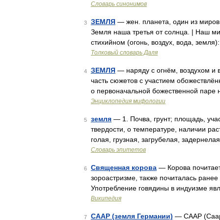
Словарь синонимов
ЗЕМЛЯ
— жен. планета, один из миро
3
Земля наша третья от солнца. | Наш ми
стихийном (огонь, воздух, вода, земля
Толковый словарь Даля
ЗЕМЛЯ
— наряду с огнём, воздухом и 
4
часть сюжетов с участием обожествлён
о первоначальной божественной паре н
Энциклопедия мифологии
земля
— 1. Почва, грунт; площадь, уча
5
твердости, о температуре, наличии раст
голая, грузная, загрубелая, задернелая
Словарь эпитетов
Священная корова
— Корова почитает
6
зороастризме, также почиталась ранее
Употребление говядины в индуизме яв
Википедия
СААР (земля Германии)
— СААР (Саарс
7