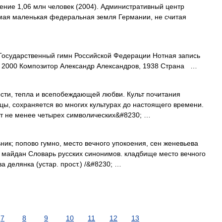
ение 1,06 млн человек (2004). Административный центр
ая маленькая федеральная земля Германии, не считая
осударственный гимн Российской Федерации Нотная запись
, 2000 Композитор Александр Александров, 1938 Страна …
ости, тепла и всепобеждающей любви. Культ почитания
цы, сохраняется во многих культурах до настоящего времени.
ет не менее четырех символических&#8230; …
ник; попово гумно, место вечного упокоения, сен женевьева
, майдан Словарь русских синонимов. кладбище место вечного
ва делянка (устар. прост.) /&#8230; …
7
8
9
10
11
12
13