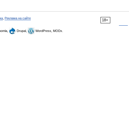
ка
,
Реклама на сайте
18+
omla,
Drupal,
WordPress, MODx.