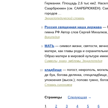
Германии. Площадь 2,6 тыс км2. Насел
Саарбрюккен (см. СААРБРЮККЕН). Сам
городов …
Энциклопедический словарь
Россия священная наша держава
— Г
8
гимна РФ Автор слов Сергей Михалков
Википедия
МАТЬ
— символ жизни, святости, вечн
9
матери, как главы рода и охранительни
Образ матери в мировой культуре име
Символы, знаки, эмблемы. Энциклопедия
кладбище
— погост, некрополь, могиль
10
де буа, богова делянка, спецкладбище
упокоения (высок.); попово гумно, бого
Словарь синонимов
Страницы
Следующая
→
1
2
3
4
5
6